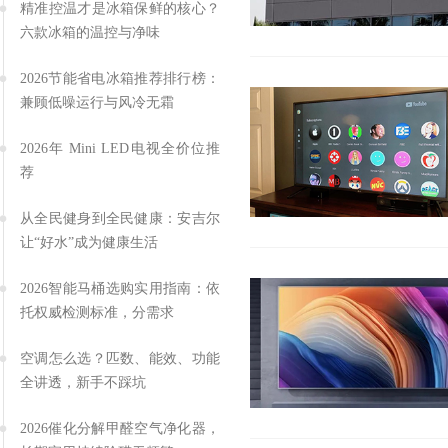
精准控温才是冰箱保鲜的核心？
六款冰箱的温控与净味
2026节能省电冰箱推荐排行榜：
兼顾低噪运行与风冷无霜
2026年 Mini LED电视全价位推
荐
从全民健身到全民健康：安吉尔
让“好水”成为健康生活
2026智能马桶选购实用指南：依
托权威检测标准，分需求
空调怎么选？匹数、能效、功能
全讲透，新手不踩坑
2026催化分解甲醛空气净化器，