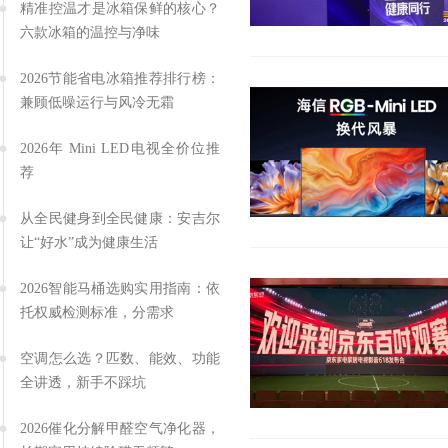
精准控温才是冰箱保鲜的核心？
六款冰箱的温控与净味
2026节能省电冰箱推荐排行榜：
兼顾低噪运行与风冷无霜
2026年 Mini LED电视全价位推
荐
从全民健身到全民健康：安吉尔
让“好水”成为健康生活
2026智能马桶选购实用指南：依
托权威检测标准，分需求
空调怎么选？匹数、能效、功能
全讲透，新手不踩坑
2026催化分解甲醛空气净化器，