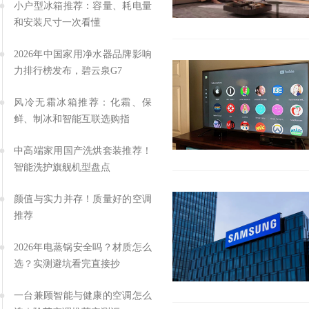
小户型冰箱推荐：容量、耗电量
和安装尺寸一次看懂
2026年中国家用净水器品牌影响
力排行榜发布，碧云泉G7
风冷无霜冰箱推荐：化霜、保
鲜、制冰和智能互联选购指
中高端家用国产洗烘套装推荐！
智能洗护旗舰机型盘点
颜值与实力并存！质量好的空调
推荐
2026年电蒸锅安全吗？材质怎么
选？实测避坑看完直接抄
一台兼顾智能与健康的空调怎么