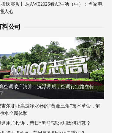
【摄氏零度】从AWE2026看AI生活（中）：当家电
懂人心
有料公司
高空调破产清算：沉浮背后，空调行业路在何
？
安吉尔哪吒高速净水器的“黄金三角”技术革命，解
净水全新体验
屡遭用户投诉，昔日“黑马”德尔玛因何折戟？
杉川接盘iRobot，昔日鼻祖能否止血重生？