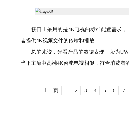
接口上采用的是
4K电视
的标准配置需求，HD
者提供4K
视频
文件的传输和播放。
总的来说，光看产品的数据表现，荣为UW80
当下主流中高端4K智能电视相似，符合消费者
上一页
1
2
3
4
5
6
7