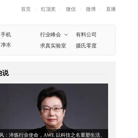
首页
红顶奖
微信
微博
直播
|
|
|
|
手机
行业峰会
有料公司
净水
求真实验室
摄氏零度
他说
风：淬炼行业使命，AWE 以科技之名重塑生活、