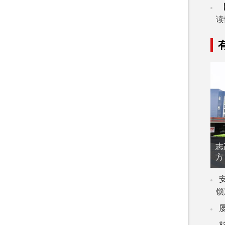
读
志
方
锁