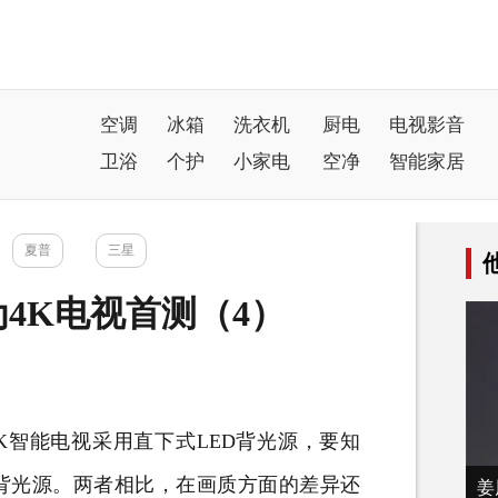
空调
冰箱
洗衣机
厨电
电视影音
卫浴
个护
小家电
空净
智能家居
夏普
三星
4K电视首测（4）
K
智能电视
采用直下式LED背光源，要知
D背光源。两者相比，在画质方面的差异还
姜