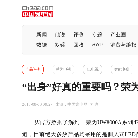
新闻
他说
评测
专题
产业圈
AWE
数据
双碳
回收
消费与维权
产品评测
荣为电视
4K电视
智能电视
“出身”好真的重要吗？荣为
2015-08-03 09:27 来源：中国家电网 刘迪
从官方数据了解到，荣为UW8000A系列4
道，目前绝大多数产品均采用的是侧入式LE