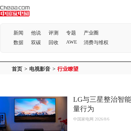
新闻
他说
评测
专题
产业圈
AWE
数据
双碳
回收
消费与维权
首页
>
电视影音
>
行业瞭望
LG与三星整治智
量行为
中国家电网 2026/8/6