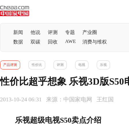
新闻
他说
评测
专题
产业圈
AWE
数据
双碳
回收
消费与维权
产品评测
性价比
评测
电视
乐视
性价比超乎想象 乐视3D版S5
2013-10-24 06:31 来源：中国家电网 王红国
乐视超级
电视
S50卖点介绍