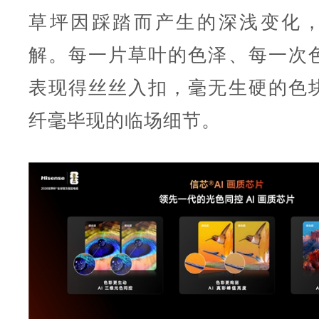
草坪因踩踏而产生的深浅变化
解。每一片草叶的色泽、每一次
表现得丝丝入扣，毫无生硬的色
纤毫毕现的临场细节。