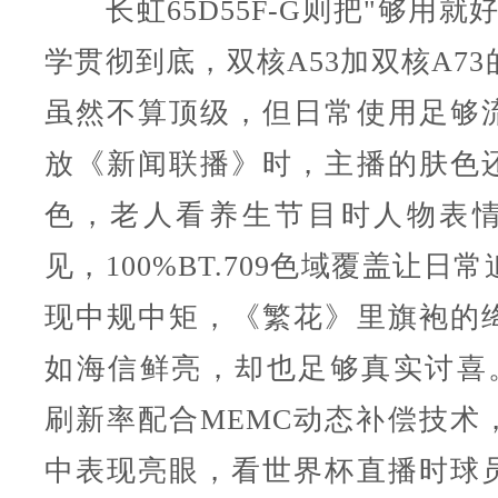
长虹65D55F-G则把"够用就
学贯彻到底，双核A53加双核A7
虽然不算顶级，但日常使用足够
放《新闻联播》时，主播的肤色
色，老人看养生节目时人物表
见，100%BT.709色域覆盖让日
现中规中矩，《繁花》里旗袍的
如海信鲜亮，却也足够真实讨喜。1
刷新率配合MEMC动态补偿技术
中表现亮眼，看世界杯直播时球