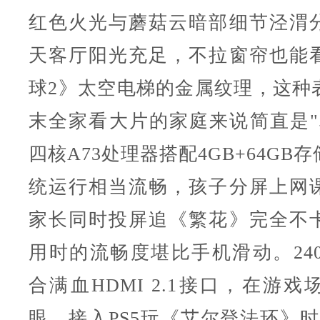
红色火光与蘑菇云暗部细节泾渭
天客厅阳光充足，不拉窗帘也能
球2》太空电梯的金属纹理，这种
末全家看大片的家庭来说简直是"
四核A73处理器搭配4GB+64GB
统运行相当流畅，孩子分屏上网
家长同时投屏追《繁花》完全不
用时的流畅度堪比手机滑动。240
合满血HDMI 2.1接口，在游
眼，接入PS5玩《艾尔登法环》时