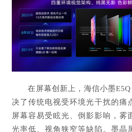
在屏幕创新上，海信小墨E5Q P
决了传统电视受环境光干扰的痛
屏幕容易受眩光、倒影影响，雾
光率低、视角狭窄等缺陷。墨晶