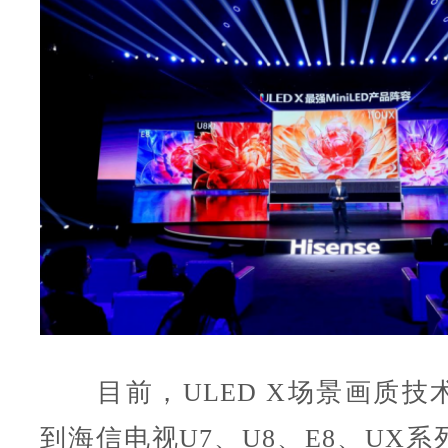
目前，ULED X场景画质技
到海信电视U7、U8、E8、UX