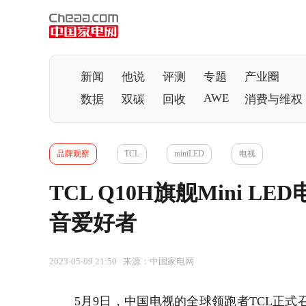
新闻
他说
评测
专题
产业圈
AWE
数据
双碳
回收
消费与维权
品牌观察
TCL
miniLED
电视
TCL Q10H旗舰Mini 
音爱好者
2023-05-09 21:50 来源：中国家电网
5月9日，中国
电视
的全球领跑者TCL正式召