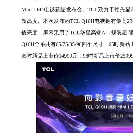
Mini LED电视新品发布会。TCL致力于领
新高度。本次发布的TCL Q10H电视拥有最高2304个M
值亮度，屏幕采用了TCL华星高端A++蝶翼星
Q10H全系共有65/75/85/98四个尺寸，65吋新
85吋新品上市价14999元，98吋新品上市价2599