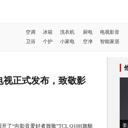
空调
冰箱
洗衣机
厨电
电视影音
卫浴
个护
小家电
空净
智能家居
LED电视正式发布，致敬影
姜
开了“向影音爱好者致敬”TCL Q10H旗舰