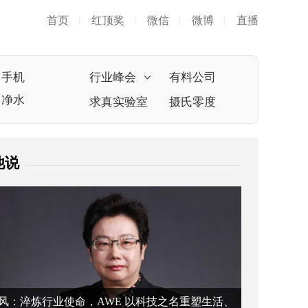
首页
红顶奖
微信
微博
直播
|
|
|
|
手机
行业峰会
有料公司
净水
求真实验室
摄氏零度
他说
风：淬炼行业使命，AWE 以科技之名重塑生活、