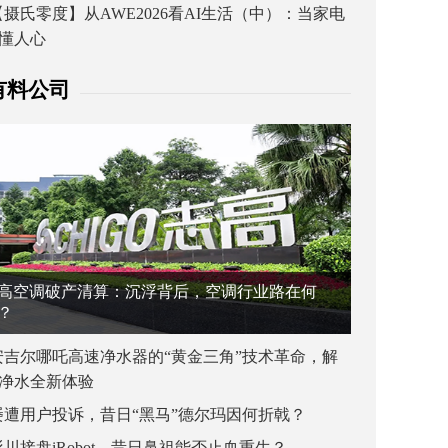
【摄氏零度】从AWE2026看AI生活（中）：当家电
懂人心
有料公司
高空调破产清算：沉浮背后，空调行业路在何
？
安吉尔哪吒高速净水器的“黄金三角”技术革命，解
净水全新体验
屡遭用户投诉，昔日“黑马”德尔玛因何折戟？
杉川接盘iRobot，昔日鼻祖能否止血重生？