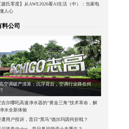
【摄氏零度】从AWE2026看AI生活（中）：当家电
懂人心
有料公司
高空调破产清算：沉浮背后，空调行业路在何
？
安吉尔哪吒高速净水器的“黄金三角”技术革命，解
净水全新体验
屡遭用户投诉，昔日“黑马”德尔玛因何折戟？
杉川接盘iRobot，昔日鼻祖能否止血重生？