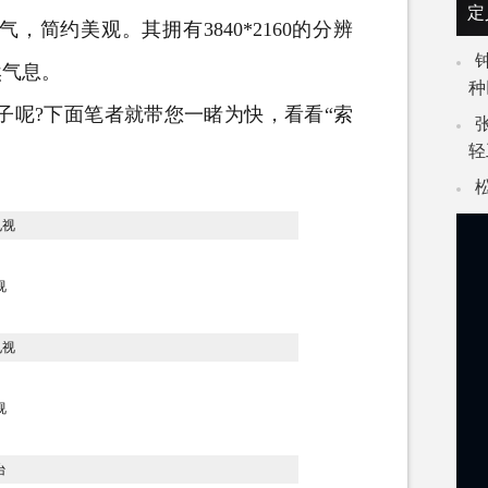
定
简约美观。其拥有3840*2160的分辨
然气息。
种
子呢?下面笔者就带您一睹为快，看看“索
轻
视
视