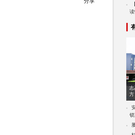
分享
读
志
方
锁