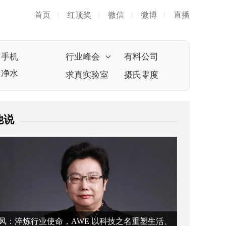
首页
红顶奖
微信
微博
直播
|
|
|
|
手机
行业峰会
有料公司
净水
求真实验室
摄氏零度
他说
风：淬炼行业使命，AWE 以科技之名重塑生活、