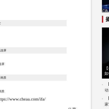
连屏
【
如
动
画质
ttps://www.cheaa.com/ifa/
家