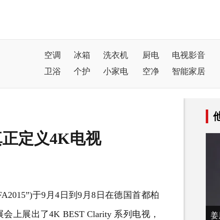
空调
冰箱
洗衣机
厨电
电视影音
卫浴
个护
小家电
空净
智能家居
欲真正定义4K电视
2015”)于9月4日到9月8日在德国首都柏
了4K BEST Clarity 系列
电视
，
姜