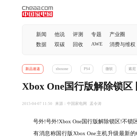
新闻
他说
评测
专题
产业圈
AWE
数据
双碳
回收
消费与维权
新品速递
xboxone
PS4
微软
索尼
Xbox One国行版解除锁
2015-04-07 11:50 来源：中国家电网 孟令涛
号外!号外!Xbox One国行版解除锁区!不锁区
有消息称国行版Xbox One主机升级最新的6.