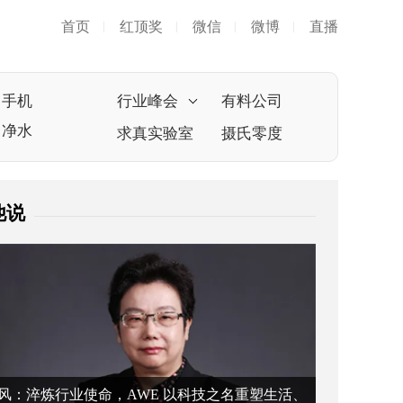
首页
红顶奖
微信
微博
直播
|
|
|
|
手机
行业峰会
有料公司
净水
求真实验室
摄氏零度
他说
风：淬炼行业使命，AWE 以科技之名重塑生活、