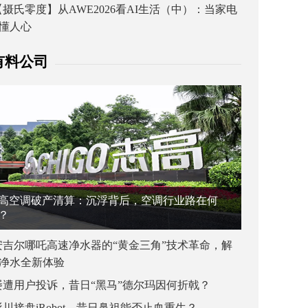
【摄氏零度】从AWE2026看AI生活（中）：当家电
懂人心
有料公司
高空调破产清算：沉浮背后，空调行业路在何
？
安吉尔哪吒高速净水器的“黄金三角”技术革命，解
净水全新体验
屡遭用户投诉，昔日“黑马”德尔玛因何折戟？
杉川接盘iRobot，昔日鼻祖能否止血重生？