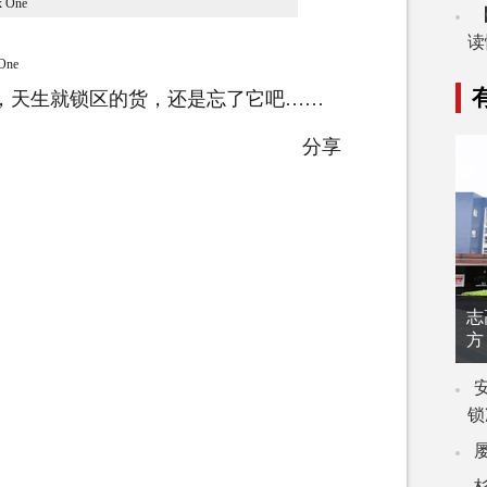
读
One
天生就锁区的货，还是忘了它吧……
分享
志
方
锁