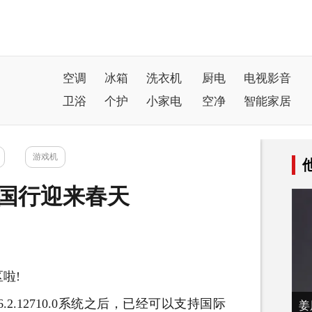
空调
冰箱
洗衣机
厨电
电视影音
卫浴
个护
小家电
空净
智能家居
游戏机
区 国行迎来春天
啦!
2.12710.0系统之后，已经可以支持国际
姜